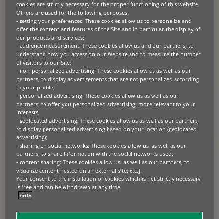
Un nouveau modèle
cookies are strictly necessary for the proper functioning of this website.
Others are used for the following purposes:
d’approvisionnement en soins de santé
- setting your preferences: These cookies allow us to personalize and
offer the content and features of the Site and in particular the display of
Le modèle traditionnel d’approvisionnement en soins de santé,
our products and services;
caractérisé par des dépenses d’investissement initiales pour
- audience measurement: These cookies allow us and our partners, to
l’équipement médical, s’avère de moins en moins viable. Le PaaS
understand how you access on our Website and to measure the number
offre une alternative convaincante, permettant aux prestataires de
of visitors to our Site;
soins de santé d’accéder à une technologie de pointe sans le fardeau
- non-personalized advertising: These cookies allow us as well as our
de lourds investissements initiaux. Au lieu de cela, ils concluent des
contrats de service qui englobent l’utilisation de l’équipement, la
partners, to display advertisements that are not personalized according
maintenance et le soutien opérationnel. Ce changement permet une
to your profile;
budgétisation plus prévisible, car les coûts sont alignés sur l’utilisation
- personalized advertising: These cookies allow us as well as our
réelle.
partners, to offer you personalized advertising, more relevant to your
interests;
- geolocated advertising: These cookies allow us as well as our partners,
Au-delà des avantages financiers, le PaaS offre une plus grande
to display personalized advertising based on your location (geolocated
efficacité et optimise l’allocation des ressources. Un logiciel de
advertising);
gestion des équipements, souvent intégré à ces contrats, garantit que
l’équipement est déployé là où il est le plus nécessaire et entretenu
- sharing on social networks: These cookies allow us as well as our
de manière proactive. Cela minimise les temps d’arrêt, prolonge la
partners, to share information with the social networks used;
durée de vie des équipements et réduit les déchets dus à la sous-
- content sharing: These cookies allow us as well as our partners, to
utilisation, autant de facteurs cruciaux dans un environnement aux
visualize content hosted on an external site; etc.].
ressources limitées.
Your consent to the installation of cookies which is not strictly necessary
is free and can be withdrawn at any time.
+info
L’adoption de technologies de pointe comme la robotique et
l’intelligence artificielle souligne encore la nécessité de modèles
d’approvisionnement flexibles. Bien que ces technologies promettent
d’améliorer les résultats pour les patients et d’atténuer les pénuries