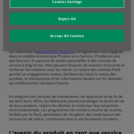
Cookies Settings
de personnel, leur mise en œuvre nécessite souvent un
investissement initial important. Le PaaS offre un accès à ces
innovations, permettant aux prestataires de soins de santé de tirer
parti de leurs avantages sans grever les budgets.
Reject All
Une situation gagnant-gagnant pour
Accept All Cookies
les fabricants
Les fabricants d’
équipements médicaux
ont également tout à gagner
dans ce modèle économique Product-as-a-Service. (Produit en tant
que Service). En passant de ventes ponctuelles à des contrats de
service à long terme, elles peuvent disposer de revenus récurrents et
renforcer les relations avec les clients. La nature des contrats PaaS
permet un engagement continu, facilitant les mises à niveau des
produits, la maintenance et les informations basées sur les données
qui améliorent les itérations futures.
En intégrant des services de maintenance, de réparation et de fin de
vie dans leurs offres, les fabricants peuvent prolonger la durée de vie
de leurs produits, réduire les déchets et minimiser leur empreinte
environnementale. Les programmes de remise à neuf et de revente,
facilités par le PaaS, permettent de récupérer des matériaux et des
ressources de valeur, contribuant ainsi à une économie circulaire. .
L’avenir du produit en tant que service