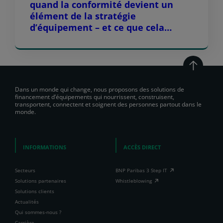
quand la conformité devient un
élément de la stratégie
d’équipement – et ce que cela
implique pour les OEM et leurs
partenaires de distribution
Dans un monde qui change, nous proposons des solutions de
financement d’équipements qui nourrissent, construisent,
transportent, connectent et soignent des personnes partout dans le
monde.
INFORMATIONS
ACCÈS DIRECT
Secteurs
BNP Paribas 3 Step IT
Solutions partenaires
Whistleblowing
Solutions clients
Actualités
Qui sommes-nous ?
Carrière