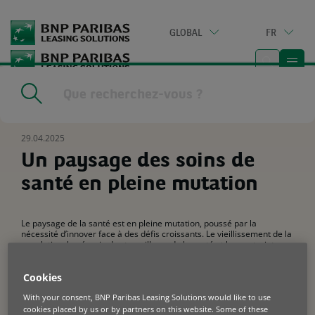
Go
to
GLOBAL
FR
main
content
Home
|
Ressources
|
Un paysage des soins de santé en pleine
mutation
29.04.2025
Un paysage des soins de
santé en pleine mutation
Le paysage de la santé est en pleine mutation, poussé par la
nécessité d’innover face à des défis croissants. Le vieillissement de la
population, la pénurie des travailleurs de la santé et les contraintes
budgétaires persistantes obligent le secteur à chercher de nouvelles
solutions. Face à cette pression, les modèles de services circulaires,
en particulier le Product-as-a-Service (PaaS), apparaissent comme de
Cookies
puissants moteurs de changement.
With your consent, BNP Paribas Leasing Solutions would like to use
cookies placed by us or by partners on this website. Some of these