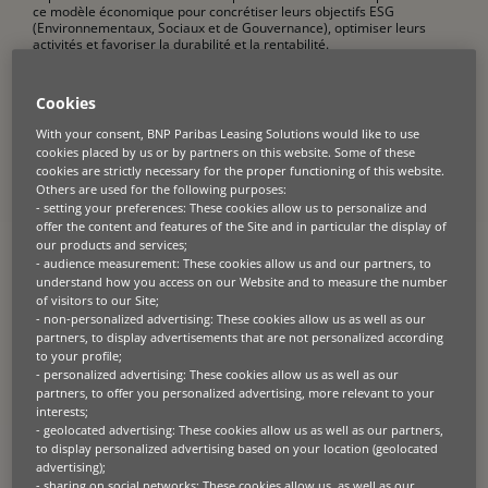
ce modèle économique pour concrétiser leurs objectifs ESG
(Environnementaux, Sociaux et de Gouvernance), optimiser leurs
activités et favoriser la durabilité et la rentabilité.
Les modèles financiers de produit en tant que service (PaaS)
Cookies
constituent un moyen innovant pour les organisations d’adopter la
circularité. Ces modèles offrent une approche rationalisée et durable
With your consent, BNP Paribas Leasing Solutions would like to use
de la gestion des actifs, de la réduction des déchets et de
cookies placed by us or by partners on this website. Some of these
l’optimisation de l’efficacité des ressources. Voici un examen plus
cookies are strictly necessary for the proper functioning of this website.
approfondi du fonctionnement du PaaS et de la manière dont il peut
Others are used for the following purposes:
vous aider à atteindre vos objectifs ESG.
- setting your preferences: These cookies allow us to personalize and
offer the content and features of the Site and in particular the display of
Qu’est-ce que le produit en tant que
our products and services;
- audience measurement: These cookies allow us and our partners, to
service (PaaS) ?
understand how you access on our Website and to measure the number
of visitors to our Site;
Dans les modèles PaaS, le client paie pour les résultats ou les
- non-personalized advertising: These cookies allow us as well as our
services fournis par un produit plutôt que de posséder le produit lui-
partners, to display advertisements that are not personalized according
même. Au lieu d’effectuer un achat initial important, les entreprises
to your profile;
paient un abonnement, tandis que le fournisseur reste propriétaire
- personalized advertising: These cookies allow us as well as our
du produit tout au long de son cycle de vie.
partners, to offer you personalized advertising, more relevant to your
interests;
Ces contrats, souvent structurés comme des contrats de location-
- geolocated advertising: These cookies allow us as well as our partners,
exploitation, comprennent généralement des services à valeur
to display personalized advertising based on your location (geolocated
ajoutée tels que l’approvisionnement, la maintenance et la gestion de
advertising);
fin de vie. À la fin du contrat, le bien est renvoyé au fournisseur, où il
- sharing on social networks: These cookies allow us as well as our