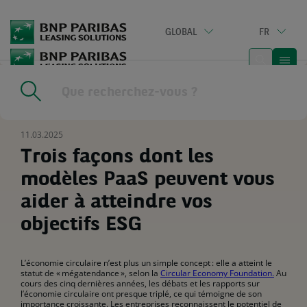
Go
to
GLOBAL
FR
main
content
Home
|
Ressources
|
Trois façons dont les modèles PaaS
peuvent vous aider à atteindre vos objectifs ESG
11.03.2025
Trois façons dont les
modèles PaaS peuvent vous
aider à atteindre vos
objectifs ESG
L’économie circulaire n’est plus un simple concept : elle a atteint le
statut de « mégatendance », selon la
Circular Economy Foundation.
Au
cours des cinq dernières années, les débats et les rapports sur
l’économie circulaire ont presque triplé, ce qui témoigne de son
importance croissante. Les entreprises reconnaissent le potentiel de