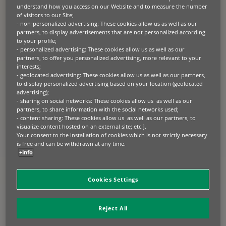
Administratrice Directrice Générale à
understand how you access on our Website and to measure the number
partir du 19 mai 2021. Elle succède à
of visitors to our Site;
- non-personalized advertising: These cookies allow us as well as our
Charlotte Dennery qui devient
partners, to display advertisements that are not personalized according
Administratrice Directrice Générale de
to your profile;
BNP Paribas Personal Finance.
- personalized advertising: These cookies allow us as well as our
partners, to offer you personalized advertising, more relevant to your
interests;
Isabelle Loc, rattachée à Thierry Laborde, Directeur général délégué
- geolocated advertising: These cookies allow us as well as our partners,
de BNP Paribas, aura pour mission de poursuivre le déploiement des
to display personalized advertising based on your location (geolocated
activités ainsi que de définir et mettre en œuvre le futur plan
stratégique 2025 de BNP Paribas Leasing Solutions.
advertising);
- sharing on social networks: These cookies allow us as well as our
partners, to share information with the social networks used;
Thierry Laborde, Directeur général délégué du Groupe BNP
- content sharing: These cookies allow us as well as our partners, to
Paribas
déclare : « Je tiens à remercier Charlotte Dennery pour
visualize content hosted on an external site; etc.].
l’impulsion qu’elle a su pleinement donner ces 6 dernières années à
Your consent to the installation of cookies which is not strictly necessary
BNP Paribas Leasing Solutions permettant l’expansion et la
is free and can be withdrawn at any time.
transformation de l’activité. Forte de son expertise et de sa bonne
+info
connaissance du Groupe, Isabelle Loc dispose des atouts nécessaires
pour poursuivre l’accélération du déploiement d’un métier au cœur de
l’économie réelle. »
Cookies Settings
Isabelle Loc, 38 ans, occupait depuis 2018 le poste de Responsable du
département Real Assets pour la région EMEA de BNP Paribas CIB
(Capital Markets) spécialisé dans le conseil et le financement des
Reject All
secteurs de l’énergie, les infrastructures, le transport et l’immobilier.
De 2016 à 2018, Isabelle Loc était senior banker, en charge de clients