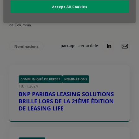
stratégiques de BNP Paribas. Elle a rejoint le Groupe BNP Paribas en
2010, au sein des équipes Global Equity & Commodity Derivatives de
Accept All Cookies
CIB, avant d’être nommée secrétaire du Comité Exécutif du Groupe
en 2013. Isabelle a débuté sa carrière au sein de McKinsey &
Company. Elle est diplômée de l’Ecole Polytechnique et de l’Université
de Columbia.
Nominations
partager cet article
COMMUNIQUÉ DE PRESSE
NOMINATIONS
18.11.2024
BNP PARIBAS LEASING SOLUTIONS
BRILLE LORS DE LA 21ÈME ÉDITION
DE LEASING LIFE