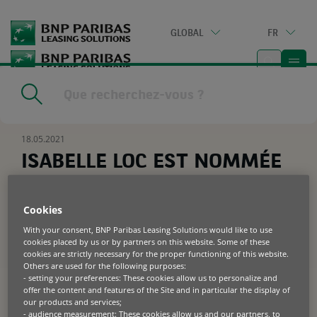
Go
to
GLOBAL
FR
main
content
Home
|
Ressources
|
ISABELLE LOC EST NOMMÉE
ADMINISTRATRICE DIRECTRICE GÉNÉRALE
18.05.2021
ISABELLE LOC EST NOMMÉE
ADMINISTRATRICE
DIRECTRICE GÉNÉRALE
Cookies
With your consent, BNP Paribas Leasing Solutions would like to use
cookies placed by us or by partners on this website. Some of these
BNP Paribas Leasing Solutions, leader
cookies are strictly necessary for the proper functioning of this website.
Others are used for the following purposes:
européen du financement
- setting your preferences: These cookies allow us to personalize and
d’équipements professionnels, annonce
offer the content and features of the Site and in particular the display of
la nomination d’Isabelle Loc, comme
our products and services;
- audience measurement: These cookies allow us and our partners, to