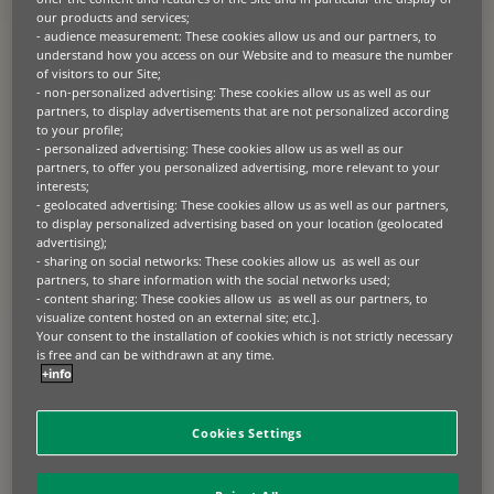
our products and services;
- audience measurement: These cookies allow us and our partners, to
understand how you access on our Website and to measure the number
of visitors to our Site;
- non-personalized advertising: These cookies allow us as well as our
partners, to display advertisements that are not personalized according
to your profile;
- personalized advertising: These cookies allow us as well as our
partners, to offer you personalized advertising, more relevant to your
interests;
- geolocated advertising: These cookies allow us as well as our partners,
to display personalized advertising based on your location (geolocated
advertising);
- sharing on social networks: These cookies allow us as well as our
20.04.2026
partners, to share information with the social networks used;
- content sharing: These cookies allow us as well as our partners, to
EDF SOLUTIONS SOLAIRES REND LE PHOTOVOLTAÏQUE
visualize content hosted on an external site; etc.].
ENFIN ACCESSIBLE
Your consent to the installation of cookies which is not strictly necessary
is free and can be withdrawn at any time.
Dans un contexte de forte volatilité des prix de l’électricité, EDF
+info
solutions solaires souhaite accompagner les entreprises, notamment
les TPE-PME, afin de sécuriser durablement leur facture énergétique
en rendant le photovoltaïque accessible financièrement, sans alourdir
leur structure financière. [...]
Cookies Settings
DÉVELOPPEMENT DURABLE
ÉTUDES DE CAS
TECHNOLOGIES VERTES