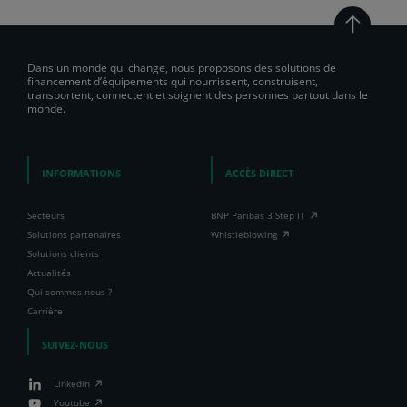
Dans un monde qui change, nous proposons des solutions de
financement d’équipements qui nourrissent, construisent,
transportent, connectent et soignent des personnes partout dans le
monde.
INFORMATIONS
ACCÈS DIRECT
Secteurs
BNP Paribas 3 Step IT
Solutions partenaires
Whistleblowing
Solutions clients
Actualités
Qui sommes-nous ?
Carrière
SUIVEZ-NOUS
Linkedin
Youtube