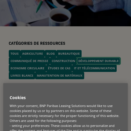
CATÉGORIES DE RESSOURCES
TOUS
AGRICULTURE
BLOG
BUREAUTIQUE
COMMUNIQUÉ DE PRESSE
CONSTRUCTION
DÉVELOPPEMENT DURABLE
ECONOMIE CIRCULAIRE
ÉTUDES DE CAS
IT ET TÉLÉCOMMUNICATION
LIVRES BLANCS
MANUTENTION DE MATÉRIAUX
Voir plus
Cookies
With your consent, BNP Paribas Leasing Solutions would like to use
Dernières news
cookies placed by us or by partners on this website. Some of these
cookies are strictly necessary for the proper functioning of this website.
Others are used for the following purposes:
- setting your preferences: These cookies allow us to personalize and
offer the content and features of the Site and in particular the display of