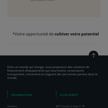
*Votre opportunité de
cultiver votre potentiel
Dans un monde qui change, nous proposons des solutions de
financement d’équipements qui nourrissent, construisent,
transportent, connectent et soignent des personnes partout dans le
monde.
INFORMATIONS
ACCÈS DIRECT
Secteurs
BNP Paribas 3 Step IT