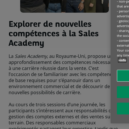
- non-pe
that are
- person
advertis
- geoloc
Explorer de nouvelles
advertis
- sharin
compétences à la Sales
the soci
- conten
Academy
external 
Your con
any tim
La
Sales Academy
, au Royaume-Uni, propose un
+info
approfondissement des compétences nécessaires
à une carrière réussie dans la vente. C’est
l’occasion de se familiariser avec les compétences
de base requises pour s’épanouir dans un
environnement commercial et de découvrir de
nouvelles possibilités de carrière.
Au cours de trois sessions d’une journée, les
participants s’intéressent aux responsabilités de la
gestion des comptes externes et des ventes sur le
terrain. Des responsables commerciaux
expérimentés partagent leur expertise, tandis que