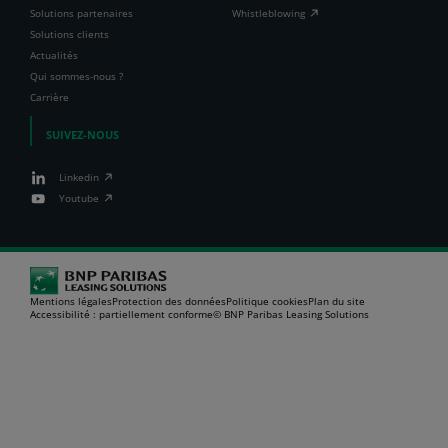
Solutions partenaires
Whistleblowing
Solutions clients
Actualités
Qui sommes-nous ?
Carrière
SUIVEZ-NOUS
Linkedin
Youtube
Mentions légales
Protection des données
Politique cookies
Plan du site
Accessibilité : partiellement conforme
© BNP Paribas Leasing Solutions