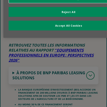
QUESTION N’EST PLUS SIMPLEMENT DE CHOISIR
ENTRE PROPRIÉTÉ ET USAGE, MAIS DE
Reject All
DÉTERMINER L’APPROCHE LA PLUS ADAPTÉE À
L’ÉQUIPEMENT, AU BESOIN DE L’ENTREPRISE ET
AU RYTHME DU CHANGEMENT. »
Accept All Cookies
NEIL PEIN, CEO DE BNP PARIBAS LEASING SOLUTIONS
RETROUVEZ TOUTES LES INFORMATIONS
RELATIVES AU RAPPORT
“ EQUIPEMENTS
PROFESSIONNELS EN EUROPE : PERSPECTIVES
2026”
À PROPOS DE BNP PARIBAS LEASING
SOLUTIONS
LA BANQUE EUROPÉENNE D’INVESTISSEMENT (BEI) ACCORDE UN
FINANCEMENT DE 200 MILLIONS D’EUROS À BNP PARIBAS LEASING
SOLUTIONS AFIN DE SOUTENIR LES PME ET LES ETI DANS LES
SECTEURS DE L’AGRICULTURE ET DE LA BIOÉCONOMIE.
AU MOINS 30 % DE CE FINANCEMENT SERONT