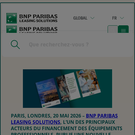
GO
TO
MAIN
GLOBAL
FR
CONTENT
HOME
|
87 % DES ENTREPRISES EUROPÉENNES ESTIMENT
QUE LE CAPITAL IMMOBILISÉ DANS LES ÉQUIPEMENTS
FREINE LEUR CROISSANCE
PARIS, LONDRES, 20 MAI 2026
–
BNP PARIBAS
LEASING SOLUTIONS
, L’UN DES PRINCIPAUX
ACTEURS DU FINANCEMENT DES ÉQUIPEMENTS
PROFESSIONNELS, PUBLIE UNE NOUVELLE