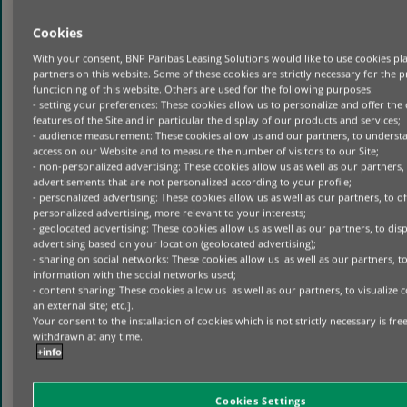
CES RÉSULTATS MONTRENT QUE LES
Cookies
DIRIGEANTS ACCORDENT DÉSORMAIS AUTANT
D’IMPORTANCE À LA GESTION DES
With your consent, BNP Paribas Leasing Solutions would like to use cookies pl
partners on this website. Some of these cookies are strictly necessary for the 
ÉQUIPEMENTS SUR L’ENSEMBLE DE LEUR CYCLE
functioning of this website. Others are used for the following purposes:
DE VIE QU’À LEUR ACQUISITION OU LEUR
- setting your preferences: These cookies allow us to personalize and offer the
FINANCEMENT, DANS UN CONTEXTE DE
features of the Site and in particular the display of our products and services;
RENFORCEMENT DES EXIGENCES
- audience measurement: These cookies allow us and our partners, to unders
access on our Website and to measure the number of visitors to our Site;
RÉGLEMENTAIRES, DE LA PRESSION EN
- non-personalized advertising: These cookies allow us as well as our partners, 
MATIÈRE DE DURABILITÉ ET DE LA COMPLEXITÉ
advertisements that are not personalized according to your profile;
OPÉRATIONNELLE.
- personalized advertising: These cookies allow us as well as our partners, to o
personalized advertising, more relevant to your interests;
- geolocated advertising: These cookies allow us as well as our partners, to dis
advertising based on your location (geolocated advertising);
“
LA PROPRIÉTÉ RESTE UNE STRATÉGIE
- sharing on social networks: These cookies allow us as well as our partners, t
PERTINENTE DANS DE NOMBREUX CAS. MAIS
information with the social networks used;
LES ORGANISATIONS ÉVALUENT DE PLUS EN
- content sharing: These cookies allow us as well as our partners, to visualize
PLUS LEURS DÉCISIONS D’ÉQUIPEMENT DE
an external site; etc.].
Your consent to the installation of cookies which is not strictly necessary is fr
MANIÈRE GLOBALE : ELLES PRENNENT EN
withdrawn at any time.
COMPTE NON SEULEMENT LE CONTRÔLE ET
+info
L’USAGE À LONG TERME, MAIS AUSSI LA
FLEXIBILITÉ, L’ADAPTABILITÉ ET LA
RESPONSABILITÉ SUR TOUT LE CYCLE DE VIE. LA
Cookies Settings