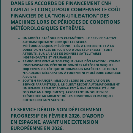
DANS LES ACCORDS DE FINANCEMENT CNH
CAPITAL ET CONÇU POUR COMPENSER LE COÛT
FINANCIER DE LA “NON-UTILISATION” DES
MACHINES LORS DE PÉRIODES DE CONDITIONS
MÉTÉOROLOGIQUES EXTRÊMES.
UN MODÈLE BASÉ SUR DES PARAMÈTRES :
LE SERVICE S’ACTIVE
AUTOMATIQUEMENT LORSQUE LES SEUILS
MÉTÉOROLOGIQUES PRÉDÉFINIS – LIÉS À L’INTENSITÉ ET À LA
DURÉE D’UN EXCÈS DE PLUIE OU D’UNE SÉCHERESSE – SONT
ATTEINTS, SUR LA BASE DE DONNÉES SATELLITAIRES
INDÉPENDANTES ET VÉRIFIABLES.
REMBOURSEMENT AUTOMATIQUE (SANS DÉCLARATION) :
COMME
L’INDEMNISATION DÉPEND DE DONNÉES MÉTÉOROLOGIQUES
OBJECTIVES PLUTÔT QUE DE DOMMAGES MATÉRIELS, LE CLIENT
N’A AUCUNE DÉCLARATION À FOURNIR NI PROCÉDURE COMPLEXE
À SUIVRE.
SOUTIEN FINANCIER IMMÉDIAT :
LORS DE L’ACTIVATION DU
SERVICE PARAMÉTRIQUE, LE CLIENT REÇOIT AUTOMATIQUEMENT
UN REMBOURSEMENT ÉQUIVALENT À UNE MENSUALITÉ (UNE
FOIS PAR AN UNIQUEMENT), APPORTANT UN SOUTIEN DE
TRÉSORERIE AU MOMENT OÙ LES CONDITIONS CLIMATIQUES
PERTURBENT SON ACTIVITÉ.
LE SERVICE DÉBUTE SON DÉPLOIEMENT
PROGRESSIF EN FÉVRIER 2026, D’ABORD
EN
ESPAGNE
, AVANT UNE EXTENSION
EUROPÉENNE EN 2026.